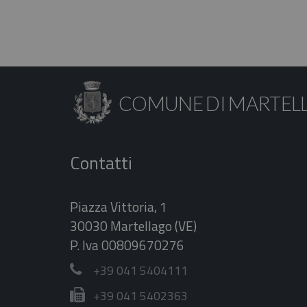
COMUNE DI MARTEL
Contatti
Piazza Vittoria, 1
30030 Martellago (VE)
P. Iva 00809670276
+39 041 5404111
+39 041 5402363