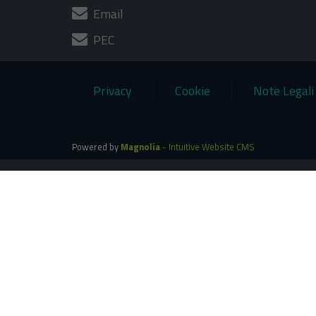
Email
PEC
Privacy
Cookie
Note Legali
Powered by
Magnolia
- Intuitive Website CMS