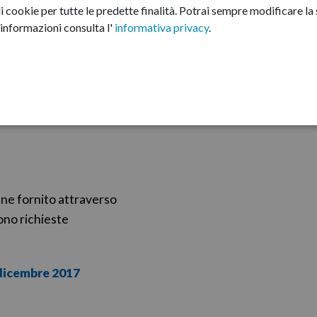
nsi del D. Lgs. 33/2013 art. 19
i cookie per tutte le predette finalità.
Potrai sempre modificare la s
informazioni consulta l'
informativa privacy
.
one sono stati
/ informazioni è
Trasparente (dal 15
iene fornito attraverso
ono richieste
 dicembre 2017