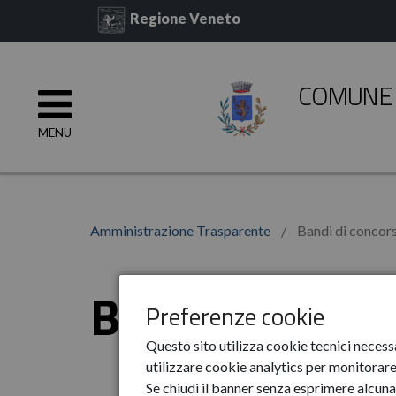
Regione Veneto
COMUNE 
MENU
Amministrazione Trasparente
Bandi di concor
Bandi di conc
Preferenze cookie
Questo sito utilizza cookie tecnici necess
utilizzare cookie analytics per monitorare 
Se chiudi il banner senza esprimere alcuna 