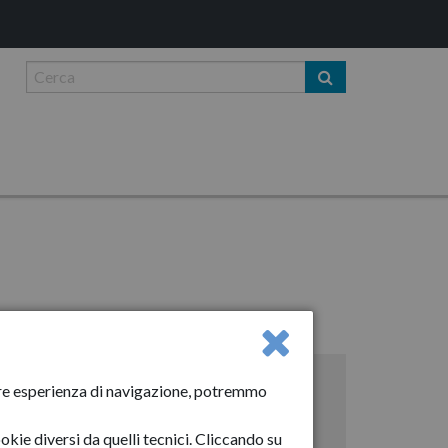
ella corruzione
liore esperienza di navigazione, potremmo
ali prevenzione corruzione e trasparenza
okie diversi da quelli tecnici. Cliccando su
ocedura aperta per redazione del Piano