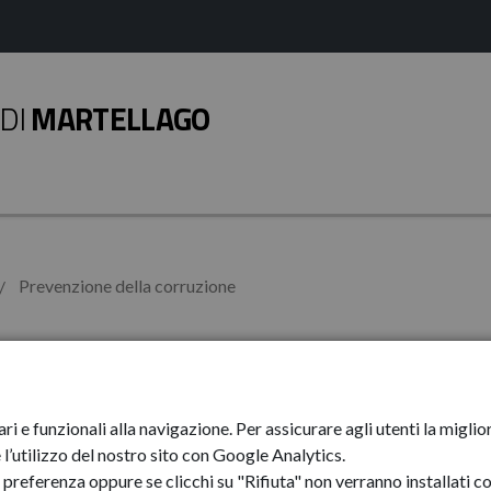
DI
MARTELLAGO
Prevenzione della corruzione
ella
Prevenzione d
ari e funzionali alla navigazione. Per assicurare agli utenti la mig
Piani trienn
l’utilizzo del nostro sito con Google Analytics.
preferenza oppure se clicchi su "Rifiuta" non verranno installati co
Avvisi di pr