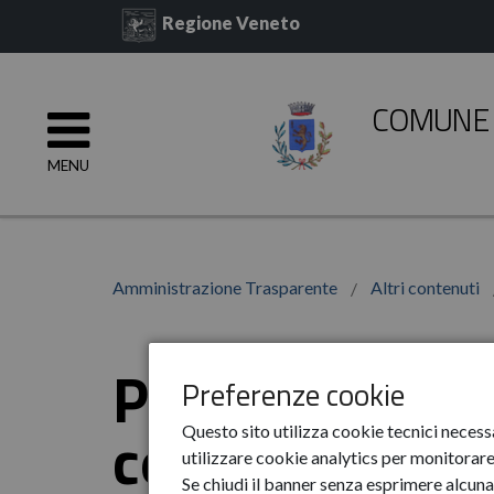
Regione Veneto
COMUNE 
MENU
Amministrazione Trasparente
Altri contenuti
Prevenzione d
Preferenze cookie
corruzione
Questo sito utilizza cookie tecnici necess
utilizzare cookie analytics per monitorare 
Se chiudi il banner senza esprimere alcuna 