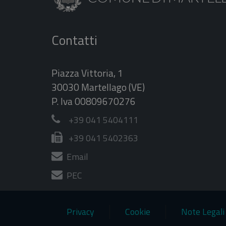
Contatti
Piazza Vittoria, 1
30030 Martellago (VE)
P. Iva 00809670276
+39 041 5404111
+39 041 5402363
Email
PEC
Privacy
Cookie
Note Legali