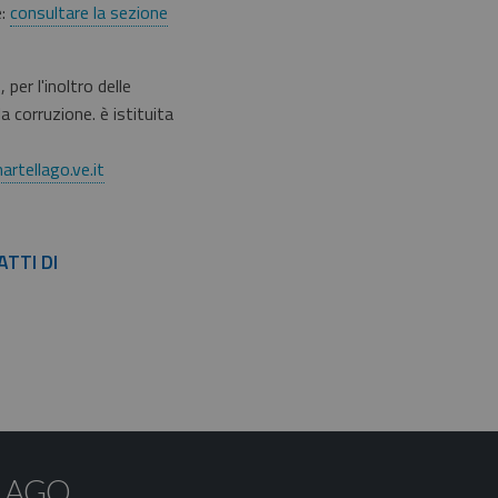
e:
consultare la sezione
per l'inoltro delle
 corruzione. è istituita
rtellago.ve.it
ATTI DI
LAGO