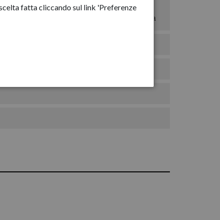
celta fatta cliccando sul link 'Preferenze
sponsabile prevenzione corruzione e trasparenza
 Catalogo dei dati, metadati e banche dati