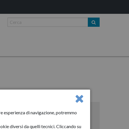
, operatori economici, professionisti
liore esperienza di navigazione, potremmo
itori di beni e servizi
okie diversi da quelli tecnici. Cliccando su
rative sociali di tipo "B"