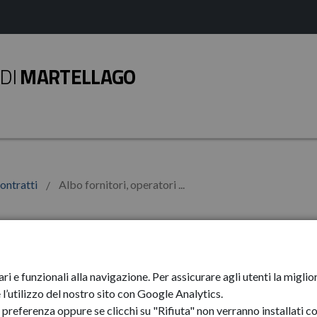
DI
MARTELLAGO
contratti
Albo fornitori, operatori ...
 operatori
Albo fornitori
fessionisti
ari e funzionali alla navigazione. Per assicurare agli utenti la mig
Albo dei forn
l’utilizzo del nostro sito con Google Analytics.
preferenza oppure se clicchi su "Rifiuta" non verranno installati co
Elenco coope