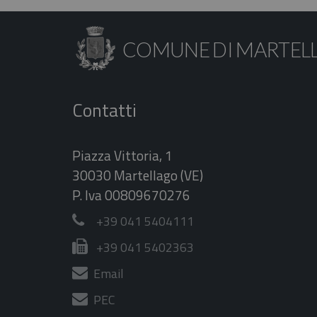
COMUNE DI MARTEL
Contatti
Piazza Vittoria, 1
30030 Martellago (VE)
P. Iva 00809670276
+39 041 5404111
+39 041 5402363
Email
PEC