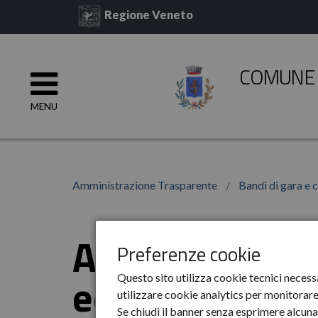
Regione Veneto
COMUNE 
MENU
Amministrazione Trasparente
Bandi di gara e 
Albo fornitori,
Preferenze cookie
economici, pro
Questo sito utilizza cookie tecnici necess
utilizzare cookie analytics per monitorare 
Se chiudi il banner senza esprimere alcuna 