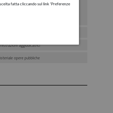
celta fatta cliccando sul link 'Preferenze
ssionisti per servizi fino a € 100.000
tori per lavori pubblici fino a € 1 milione
lle singole procedure in formato tabellare
nistrazioni aggiudicatrici
steriale opere pubbliche