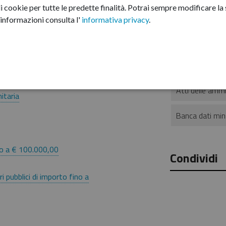
i cookie per tutte le predette finalità.
Potrai sempre modificare la s
Elenco profe
e sono stati effettuati
informazioni consulta l'
informativa privacy
.
Elenco opera
/o informazioni è
Trasparente (dal 15
Informazioni su
Atti delle ammi
itaria
Banca dati mini
no a € 100.000,00
Condividi
 pubblici di importo fino a